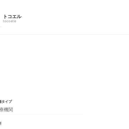
トコエル
tocoelle
舗タイプ
療機関
所