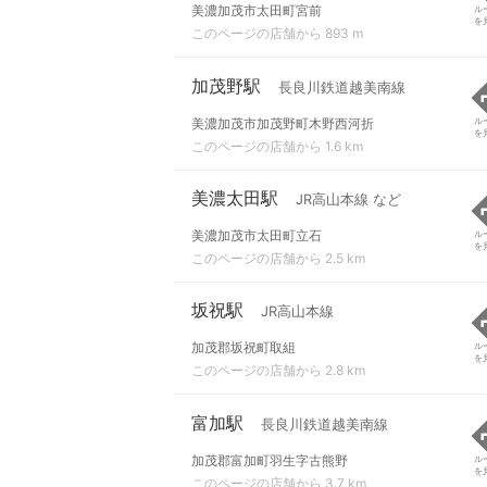
美濃加茂市太田町宮前
ル
を
このページの店舗から 893 m
加茂野駅
長良川鉄道越美南線
美濃加茂市加茂野町木野西河折
ル
を
このページの店舗から 1.6 km
美濃太田駅
JR高山本線 など
美濃加茂市太田町立石
ル
を
このページの店舗から 2.5 km
坂祝駅
JR高山本線
加茂郡坂祝町取組
ル
を
このページの店舗から 2.8 km
富加駅
長良川鉄道越美南線
加茂郡富加町羽生字古熊野
ル
を
このページの店舗から 3.7 km