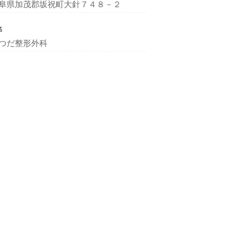
阜県加茂郡坂祝町大針７４８－２
名
つだ整形外科