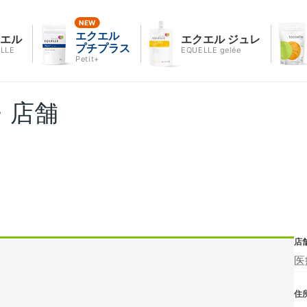
エクエル
クエル
エクエル ジュレ
プチプラス
LLE
EQUELLE gelée
Petit+
・店舗
店
医
住