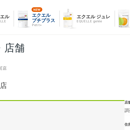
エクエル
クエル
エクエル ジュレ
プチプラス
LLE
EQUELLE gelée
Petit+
・店舗
町店
店
店
調
住