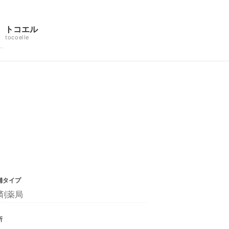
トコエル
tocoelle
舗タイプ
剤薬局
所