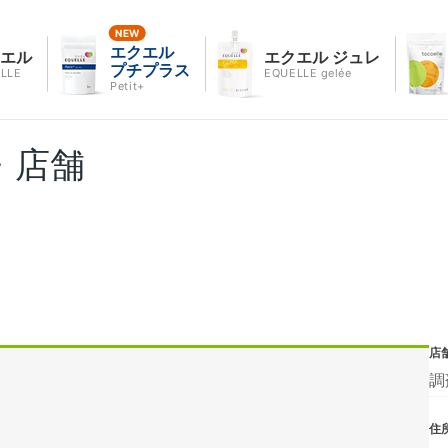
エクエル
クエル
エクエル ジュレ
プチプラス
LLE
EQUELLE gelée
Petit+
・店舗
店
調
住