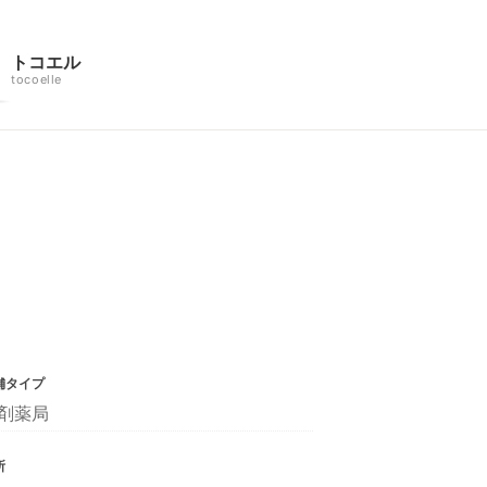
トコエル
tocoelle
舗タイプ
剤薬局
所