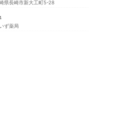
崎県長崎市新大工町5-28
名
いず薬局