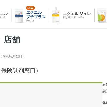
エクエル
クエル
エクエル ジュレ
プチプラス
LLE
EQUELLE gelée
Petit+
・店舗
（保険調剤窓口）
（保険調剤窓口）
店
調
住