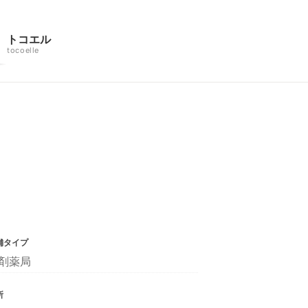
トコエル
tocoelle
舗タイプ
剤薬局
所