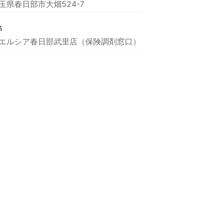
玉県春日部市大畑524-7
名
エルシア春日部武里店（保険調剤窓口）