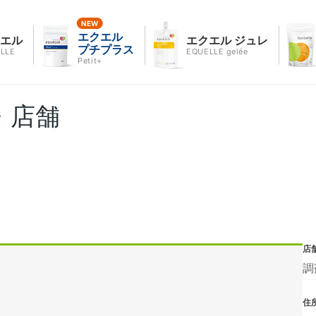
エクエル
クエル
エクエル ジュレ
プチプラス
LLE
EQUELLE gelée
Petit+
・店舗
店
調
住