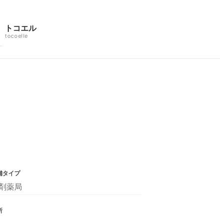
トコエル
tocoelle
舗タイプ
剤薬局
所