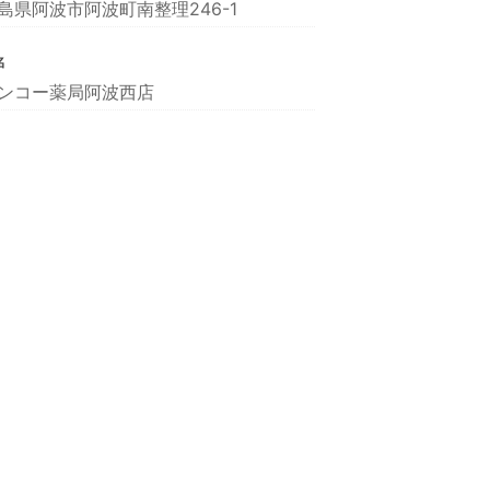
島県阿波市阿波町南整理246-1
名
ンコー薬局阿波西店