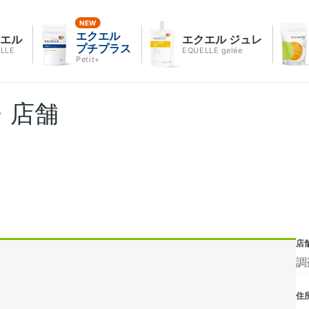
エクエル
クエル
エクエル ジュレ
プチプラス
LLE
EQUELLE gelée
Petit+
・店舗
店
調
住