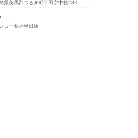
島県美馬郡つるぎ町半田字中藪280
名
ンコー薬局半田店