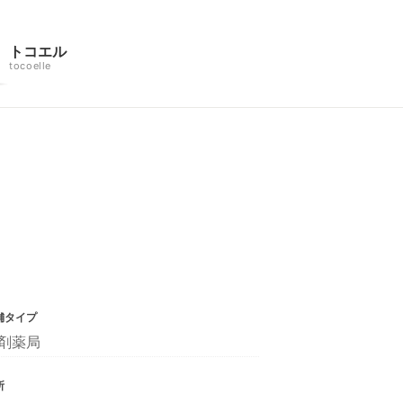
トコエル
tocoelle
舗タイプ
剤薬局
所