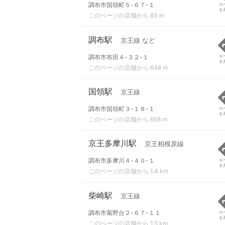
調布市国領町５-６７-１
ル
を
このページの店舗から 83 m
調布駅
京王線 など
調布市布田４-３２-１
ル
を
このページの店舗から 648 m
国領駅
京王線
調布市国領町３-１８-１
ル
を
このページの店舗から 658 m
京王多摩川駅
京王相模原線
調布市多摩川４-４０-１
ル
を
このページの店舗から 1.4 km
柴崎駅
京王線
調布市菊野台２-６７-１１
ル
を
このページの店舗から 1.5 km