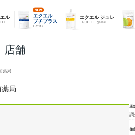
エクエル
クエル
エクエル ジュレ
プチプラス
LLE
EQUELLE gelée
Petit+
・店舗
前薬局
前薬局
店
調
住