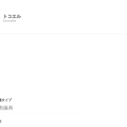
トコエル
tocoelle
舗タイプ
剤薬局
所