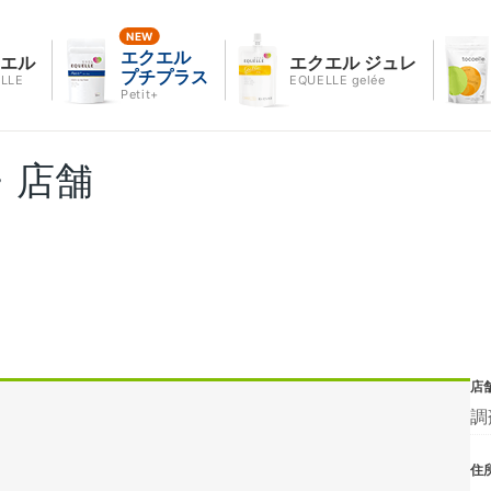
エクエル
クエル
エクエル ジュレ
プチプラス
LLE
EQUELLE gelée
Petit+
・店舗
店
調
住