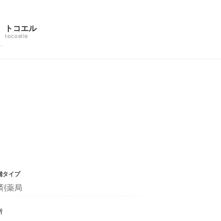
トコエル
tocoelle
舗タイプ
剤薬局
所