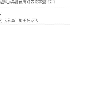
城県加美郡色麻町四竃字瀧117-1
名
くら薬局 加美色麻店