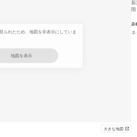
新
階
店
見られたため、地図を非表示にしていま
ネ
地図を表示
大きな地図