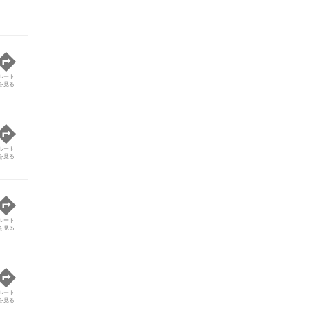
ルート
を見る
ルート
を見る
ルート
を見る
ルート
を見る