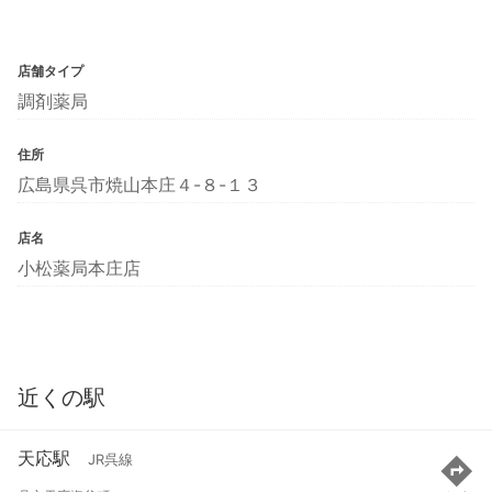
店舗タイプ
調剤薬局
住所
広島県呉市焼山本庄４-８-１３
店名
小松薬局本庄店
近くの駅
天応駅
JR呉線