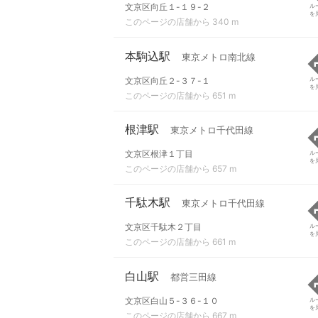
文京区向丘１-１９-２
ル
を
このページの店舗から 340 m
本駒込駅
東京メトロ南北線
文京区向丘２-３７-１
ル
を
このページの店舗から 651 m
根津駅
東京メトロ千代田線
文京区根津１丁目
ル
を
このページの店舗から 657 m
千駄木駅
東京メトロ千代田線
文京区千駄木２丁目
ル
を
このページの店舗から 661 m
白山駅
都営三田線
文京区白山５-３６-１０
ル
を
このページの店舗から 667 m