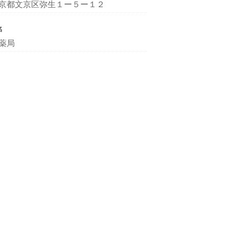
京都文京区弥生１ー５ー１２
名
薬局