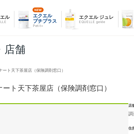
エクエル
クエル
エクエル ジュレ
プチプラス
LLE
EQUELLE gelée
Petit+
・店舗
ナート天下茶屋店（保険調剤窓口）
ナート天下茶屋店（保険調剤窓口）
店
調
住