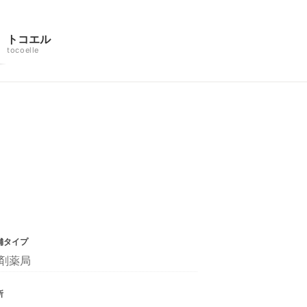
トコエル
tocoelle
舗タイプ
剤薬局
所