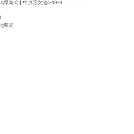
潟県新潟市中央区女池4-19-9
名
池薬局