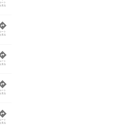
ルート
を見る
ルート
を見る
ルート
を見る
ルート
を見る
ルート
を見る