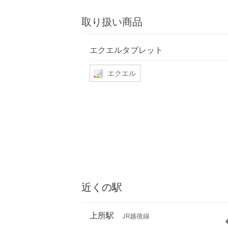
取り扱い商品
エクエルタブレット
エクエル
近くの駅
上所駅
JR越後線