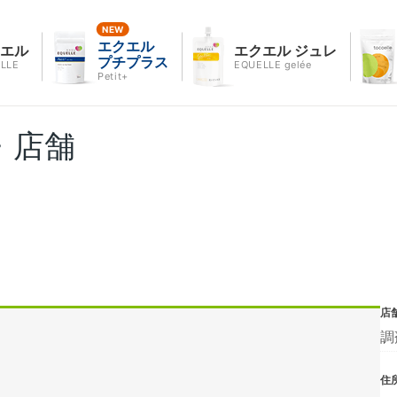
エクエル
クエル
エクエル ジュレ
プチプラス
LLE
EQUELLE gelée
Petit+
・店舗
店
調
住