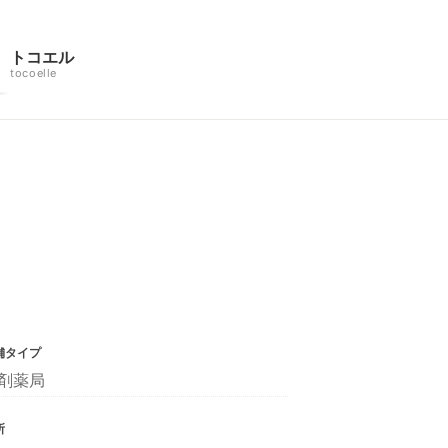
トコエル
tocoelle
舗タイプ
剤薬局
所