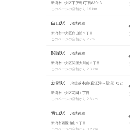
新潟市中央区下所島1丁目830-3
このページの店舗から 1.5 km
白山駅
JR越後線
新潟市中央区白山浦２丁目
このページの店舗から 2 km
関屋駅
JR越後線
新潟市中央区関屋大川前２丁目
このページの店舗から 2.3 km
新潟駅
JR信越本線(直江津～新潟) など
新潟市中央区花園１丁目
このページの店舗から 2.8 km
青山駅
JR越後線
新潟市西区浦山１丁目
このページの店舗から 3.2 km