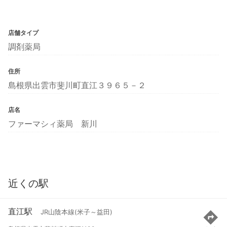
店舗タイプ
調剤薬局
住所
島根県出雲市斐川町直江３９６５－２
店名
ファーマシィ薬局 新川
近くの駅
直江駅
JR山陰本線(米子～益田)