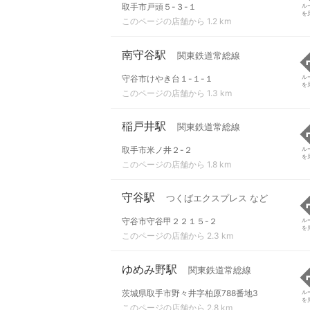
取手市戸頭５-３-１
ル
を
このページの店舗から 1.2 km
南守谷駅
関東鉄道常総線
守谷市けやき台１-１-１
ル
を
このページの店舗から 1.3 km
稲戸井駅
関東鉄道常総線
取手市米ノ井２-２
ル
を
このページの店舗から 1.8 km
守谷駅
つくばエクスプレス など
守谷市守谷甲２２１５-２
ル
を
このページの店舗から 2.3 km
ゆめみ野駅
関東鉄道常総線
茨城県取手市野々井字柏原788番地3
ル
を
このページの店舗から 2.8 km