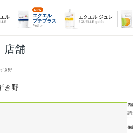
エクエル
クエル
エクエル ジュレ
プチプラス
LLE
EQUELLE gelée
Petit+
・店舗
みずき野
ずき野
店
調
住