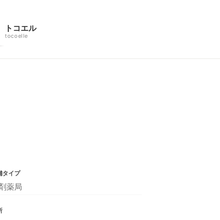
トコエル
tocoelle
舗タイプ
剤薬局
所