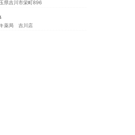
玉県吉川市栄町896
名
キ薬局 吉川店