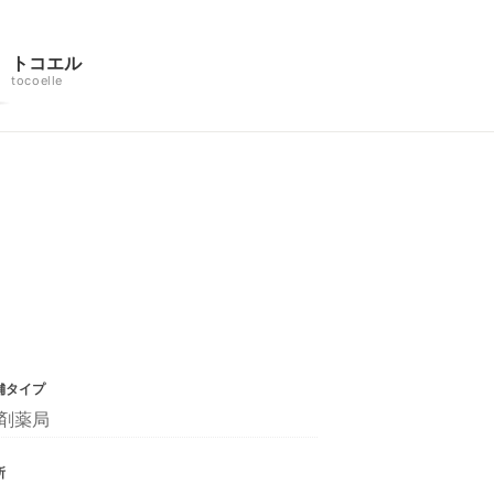
トコエル
tocoelle
舗タイプ
剤薬局
所