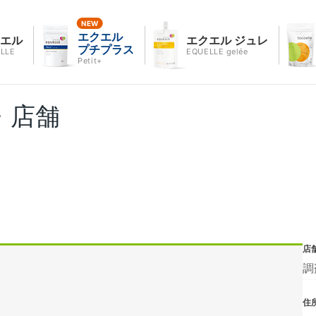
エクエル
クエル
エクエル ジュレ
プチプラス
LLE
EQUELLE gelée
Petit+
・店舗
店
調
住