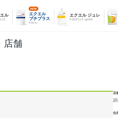
エクエル
クエル
エクエル ジュレ
プチプラス
LLE
EQUELLE gelée
Petit+
・店舗
店
調
住