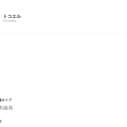
トコエル
tocoelle
舗タイプ
剤薬局
所