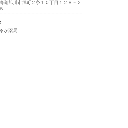
海道旭川市旭町２条１０丁目１２８－２
５
名
るか薬局