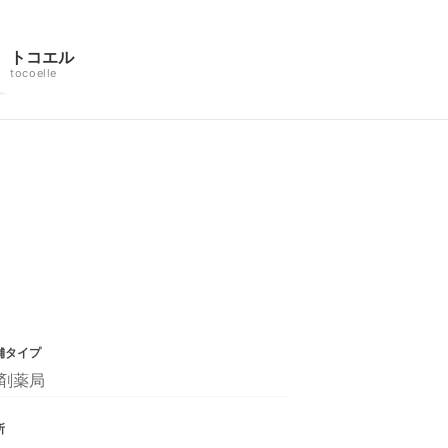
トコエル
tocoelle
舗タイプ
剤薬局
所