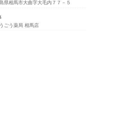
島県相馬市大曲字大毛内７７－５
名
うごう薬局 相馬店