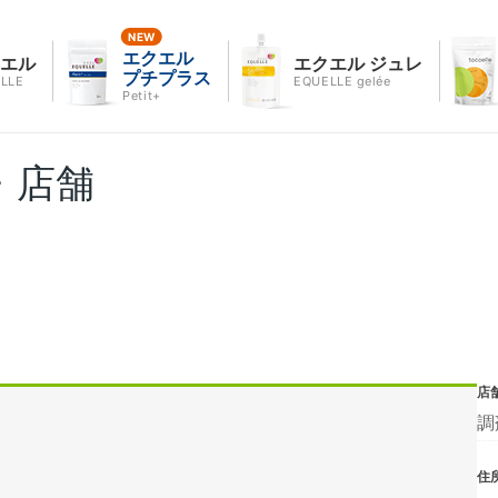
エクエル
クエル
エクエル ジュレ
プチプラス
LLE
EQUELLE gelée
Petit+
・店舗
店
調
住