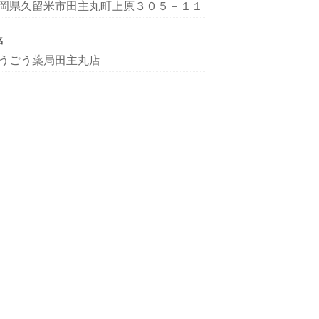
岡県久留米市田主丸町上原３０５－１１
名
うごう薬局田主丸店