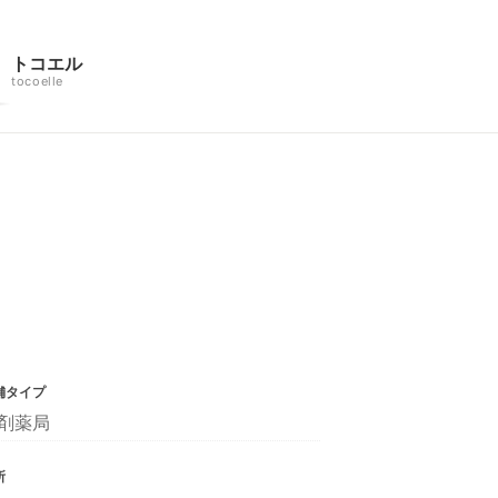
トコエル
tocoelle
舗タイプ
剤薬局
所