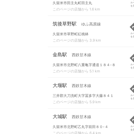
久留米市田主丸町田主丸
ル
を
このページの店舗から 1.6 km
筑後草野駅
ゆふ高原線
久留米市草野町紅桃林
ル
を
このページの店舗から 3.9 km
金島駅
西鉄甘木線
久留米市北野町八重亀字通道１８４-８
ル
を
このページの店舗から 5.1 km
大堰駅
西鉄甘木線
三井郡大刀洗町大字冨多字大藤８４１
ル
を
このページの店舗から 5.9 km
大城駅
西鉄甘木線
久留米市北野町乙丸字前田８０-４
ル
を
このページの店舗から 6.4 km