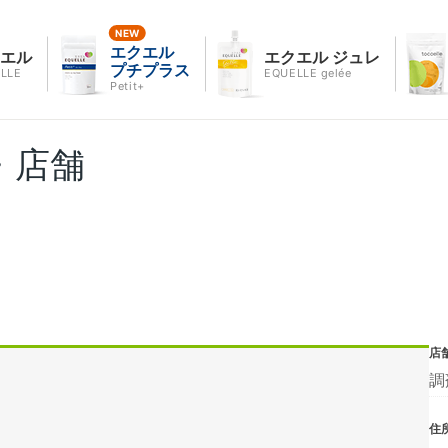
エクエル
クエル
エクエル ジュレ
プチプラス
LLE
EQUELLE gelée
Petit+
・店舗
店
調
住