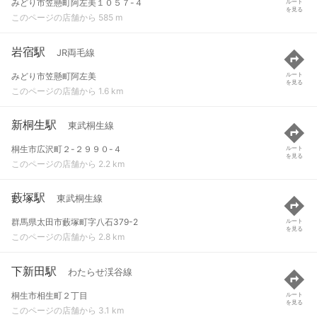
みどり市笠懸町阿左美１０５７-４
ルート
を見る
このページの店舗から 585 m
岩宿駅
JR両毛線
みどり市笠懸町阿左美
ルート
を見る
このページの店舗から 1.6 km
新桐生駅
東武桐生線
桐生市広沢町２-２９９０-４
ルート
を見る
このページの店舗から 2.2 km
藪塚駅
東武桐生線
群馬県太田市藪塚町字八石379-2
ルート
を見る
このページの店舗から 2.8 km
下新田駅
わたらせ渓谷線
桐生市相生町２丁目
ルート
を見る
このページの店舗から 3.1 km