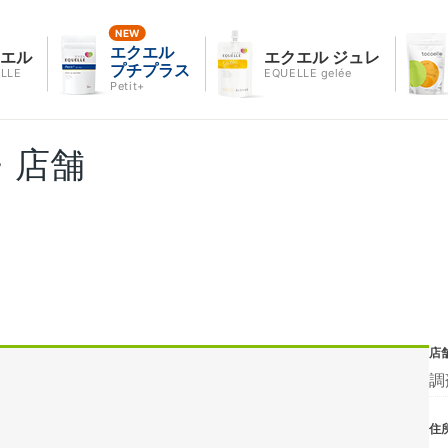
エクエル
クエル
エクエル ジュレ
プチプラス
LLE
EQUELLE gelée
Petit+
・店舗
店
調
住