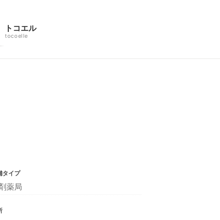
トコエル
tocoelle
舗タイプ
剤薬局
所