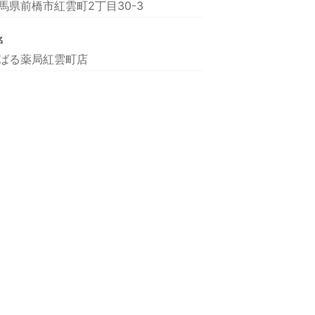
馬県前橋市紅雲町2丁目30-3
名
ばる薬局紅雲町店