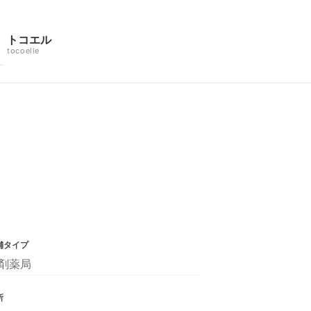
トコエル
tocoelle
舗タイプ
剤薬局
所