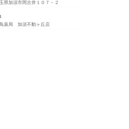
玉県加須市岡古井１０７－２
名
鳥薬局 加須不動ヶ丘店