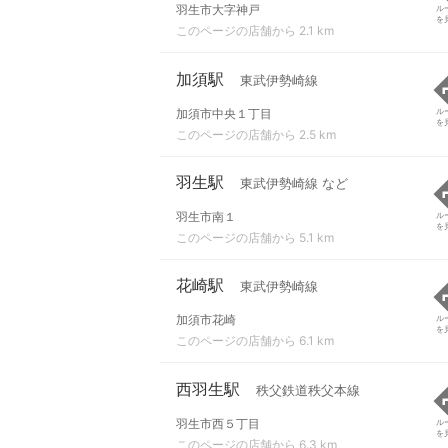
羽生市大字神戸
ル
を
このページの店舗から 2.1 km
加須駅
東武伊勢崎線
加須市中央１丁目
ル
を
このページの店舗から 2.5 km
羽生駅
東武伊勢崎線 など
羽生市南１
ル
を
このページの店舗から 5.1 km
花崎駅
東武伊勢崎線
加須市花崎
ル
を
このページの店舗から 6.1 km
西羽生駅
秩父鉄道秩父本線
羽生市西５丁目
ル
を
このページの店舗から 6.3 km