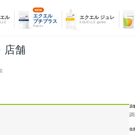
エクエル
クエル
エクエル ジュレ
プチプラス
LLE
EQUELLE gelée
Petit+
・店舗
店
店
店
調
住