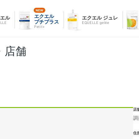
エクエル
クエル
エクエル ジュレ
プチプラス
LLE
EQUELLE gelée
Petit+
・店舗
店
調
住