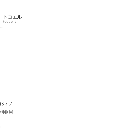
トコエル
tocoelle
舗タイプ
剤薬局
所