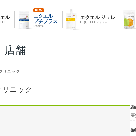
エクエル
クエル
エクエル ジュレ
プチプラス
LLE
EQUELLE gelée
Petit+
・店舗
クリニック
クリニック
店
医
住