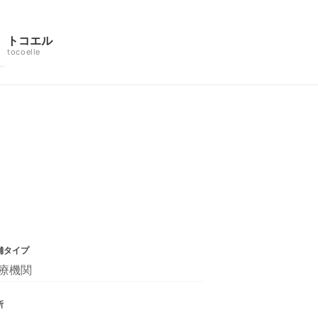
トコエル
tocoelle
舗タイプ
療機関
所