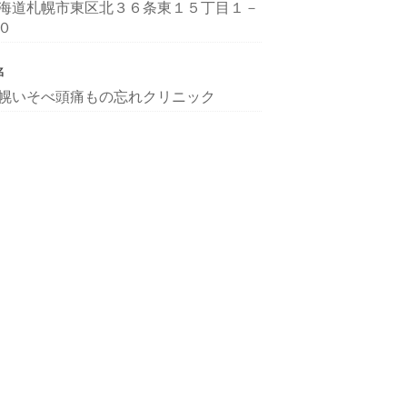
海道札幌市東区北３６条東１５丁目１－
０
名
幌いそべ頭痛もの忘れクリニック