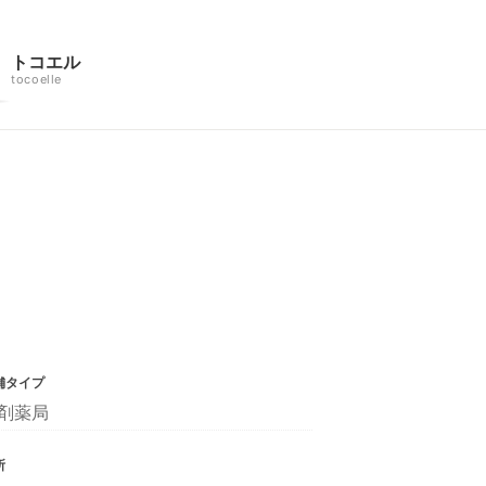
トコエル
tocoelle
舗タイプ
剤薬局
所