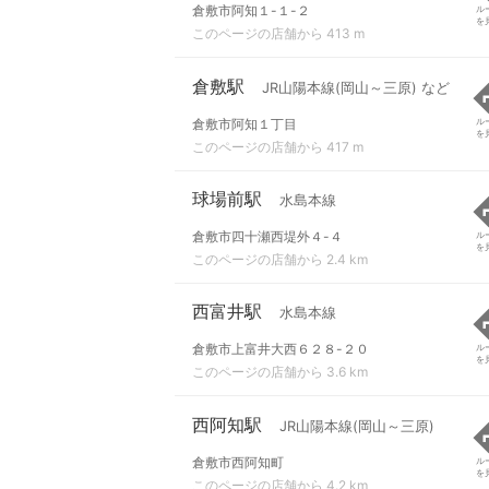
倉敷市阿知１-１-２
ル
を
このページの店舗から 413 m
倉敷駅
JR山陽本線(岡山～三原) など
倉敷市阿知１丁目
ル
を
このページの店舗から 417 m
球場前駅
水島本線
倉敷市四十瀬西堤外４-４
ル
を
このページの店舗から 2.4 km
西富井駅
水島本線
倉敷市上富井大西６２８-２０
ル
を
このページの店舗から 3.6 km
西阿知駅
JR山陽本線(岡山～三原)
倉敷市西阿知町
ル
を
このページの店舗から 4.2 km