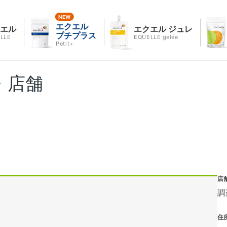
エクエル
クエル
エクエル ジュレ
プチプラス
LLE
EQUELLE gelée
Petit+
・店舗
店
調
住