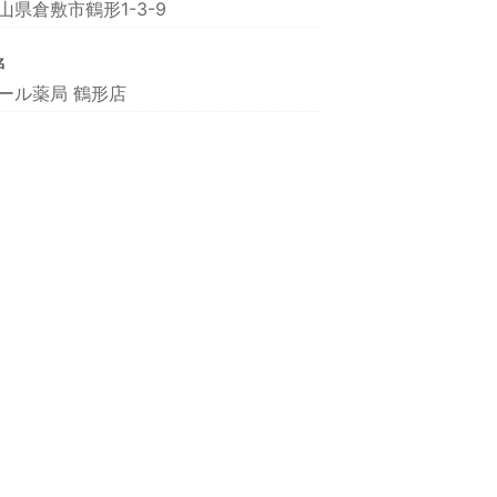
山県倉敷市鶴形1-3-9
名
ール薬局 鶴形店