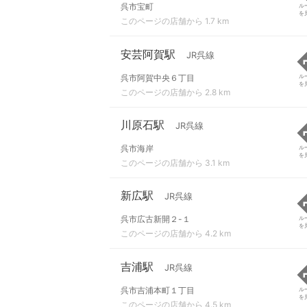
呉市宝町
ル
を
このページの店舗から 1.7 km
安芸阿賀駅
JR呉線
呉市阿賀中央６丁目
ル
を
このページの店舗から 2.8 km
川原石駅
JR呉線
呉市海岸
ル
を
このページの店舗から 3.1 km
新広駅
JR呉線
呉市広古新開２-１
ル
を
このページの店舗から 4.2 km
吉浦駅
JR呉線
呉市吉浦本町１丁目
ル
を
このページの店舗から 4.5 km