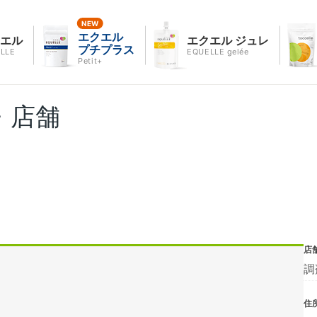
エクエル
クエル
エクエル ジュレ
プチプラス
LLE
EQUELLE gelée
Petit+
・店舗
店
調
住