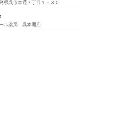
島県呉市本通７丁目１－３０
名
ール薬局 呉本通店