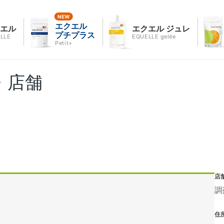
エクエル
クエル
エクエル ジュレ
プチプラス
LLE
EQUELLE gelée
Petit+
・店舗
店
調
住