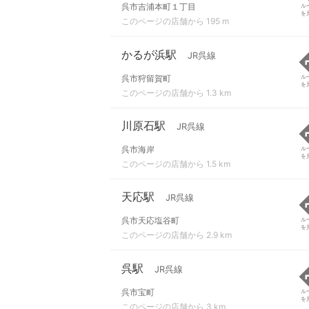
呉市吉浦本町１丁目
ル
を
このページの店舗から 195 m
かるが浜駅
JR呉線
呉市狩留賀町
ル
を
このページの店舗から 1.3 km
川原石駅
JR呉線
呉市海岸
ル
を
このページの店舗から 1.5 km
天応駅
JR呉線
呉市天応塩谷町
ル
を
このページの店舗から 2.9 km
呉駅
JR呉線
呉市宝町
ル
を
このページの店舗から 3 km