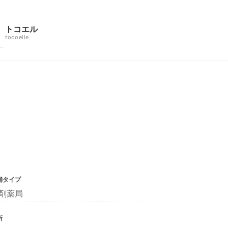
トコエル
tocoelle
舗タイプ
剤薬局
所