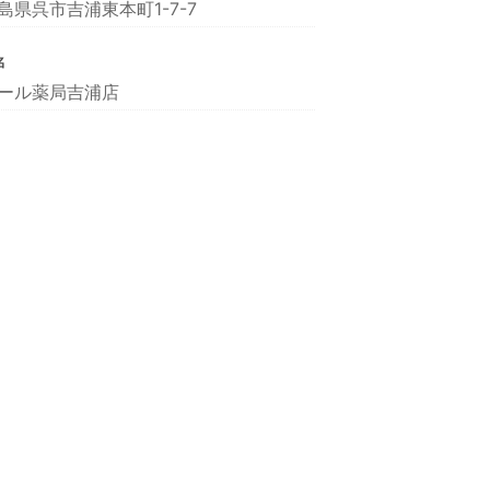
島県呉市吉浦東本町1-7-7
名
ール薬局吉浦店