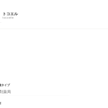
トコエル
tocoelle
舗タイプ
剤薬局
所