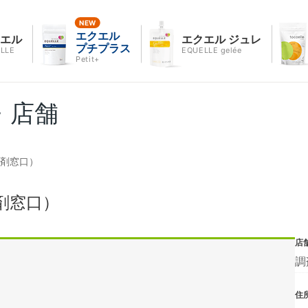
エクエル
クエル
エクエル ジュレ
プチプラス
LLE
EQUELLE gelée
Petit+
・店舗
調剤窓口）
剤窓口）
店
調
住