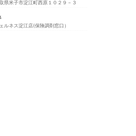
取県米子市淀江町西原１０２９－３
名
ェルネス淀江店(保険調剤窓口）