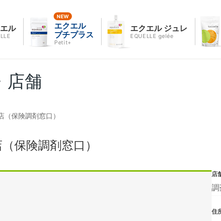
エクエル
クエル
エクエル ジュレ
プチプラス
LLE
EQUELLE gelée
Petit+
・店舗
店（保険調剤窓口）
店（保険調剤窓口）
店
調
住