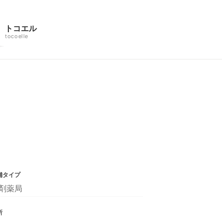
トコエル
tocoelle
舗タイプ
剤薬局
所