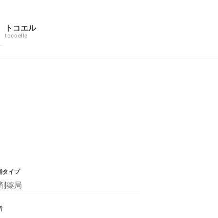
トコエル
tocoelle
舗タイプ
剤薬局
所