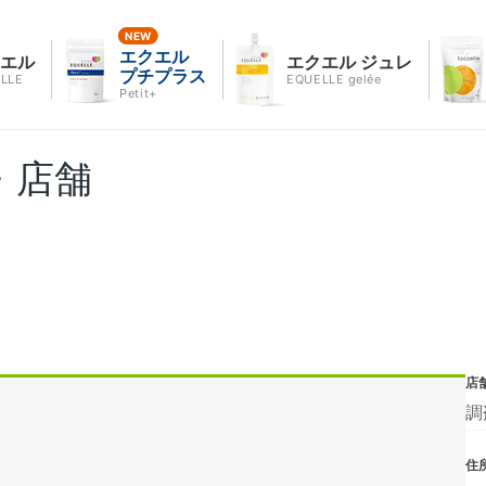
エクエル
クエル
エクエル ジュレ
プチプラス
LLE
EQUELLE gelée
Petit+
・店舗
店
調
住