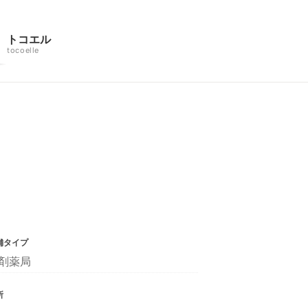
トコエル
tocoelle
舗タイプ
剤薬局
所