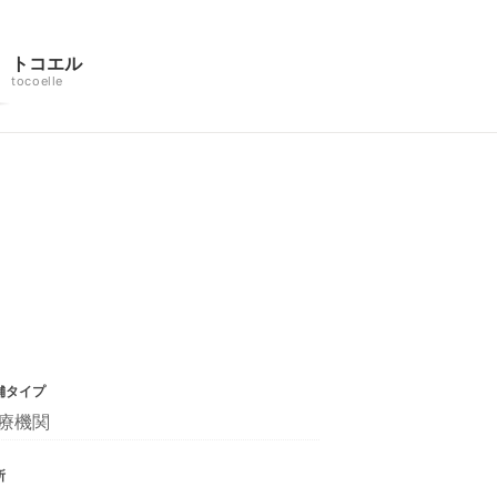
トコエル
tocoelle
舗タイプ
療機関
所