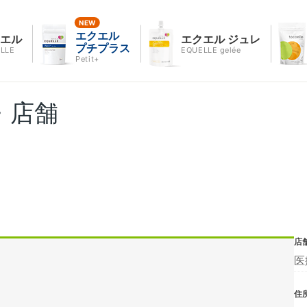
エクエル
クエル
エクエル ジュレ
プチプラス
LLE
EQUELLE gelée
Petit+
・店舗
店
医
住