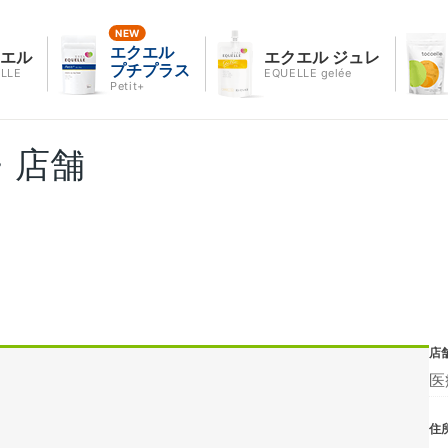
エクエル
クエル
エクエル ジュレ
プチプラス
LLE
EQUELLE gelée
Petit+
・店舗
店
医
住