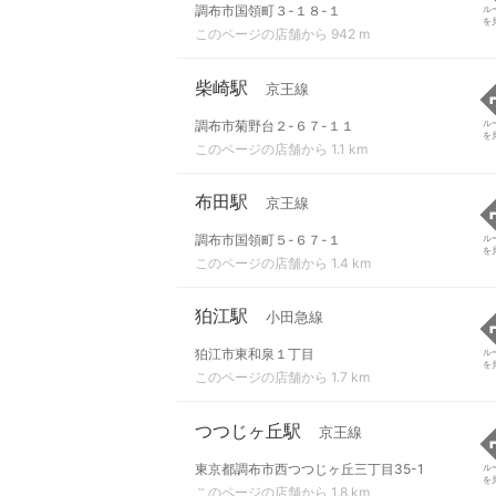
調布市国領町３-１８-１
ル
を
このページの店舗から 942 m
柴崎駅
京王線
調布市菊野台２-６７-１１
ル
を
このページの店舗から 1.1 km
布田駅
京王線
調布市国領町５-６７-１
ル
を
このページの店舗から 1.4 km
狛江駅
小田急線
狛江市東和泉１丁目
ル
を
このページの店舗から 1.7 km
つつじヶ丘駅
京王線
東京都調布市西つつじヶ丘三丁目35-1
ル
を
このページの店舗から 1.8 km