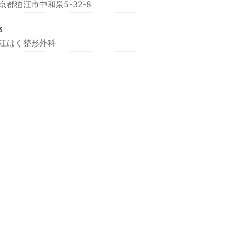
京都狛江市中和泉5-32-8
名
江はく整形外科