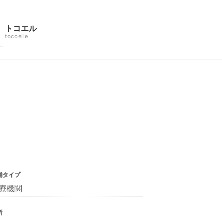
トコエル
tocoelle
舗タイプ
療機関
所