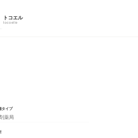
トコエル
tocoelle
舗タイプ
剤薬局
所