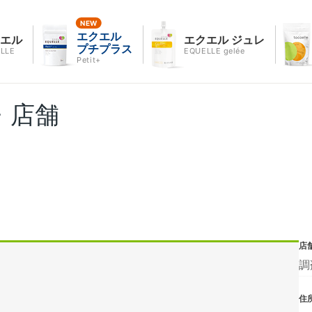
エクエル
クエル
エクエル ジュレ
プチプラス
LLE
EQUELLE gelée
Petit+
・店舗
店
調
住