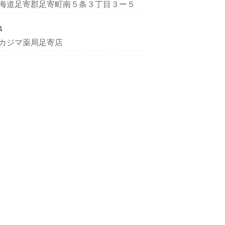
海道足寄郡足寄町南５条３丁目３ー５
名
カジマ薬局足寄店