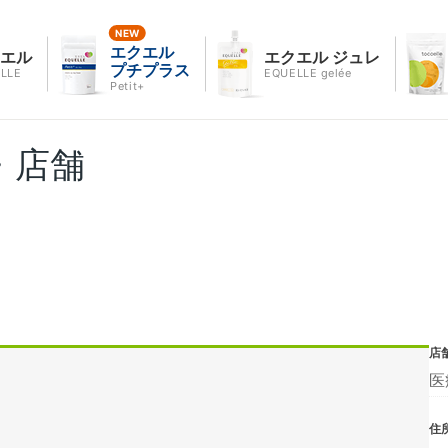
エクエル
クエル
エクエル ジュレ
プチプラス
LLE
EQUELLE gelée
Petit+
・店舗
店
医
住