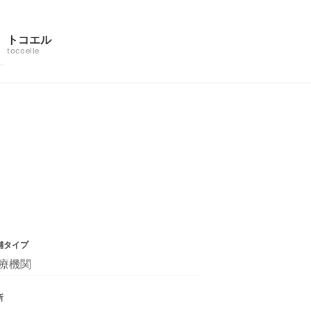
トコエル
tocoelle
舗タイプ
療機関
所