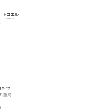
トコエル
tocoelle
舗タイプ
剤薬局
所