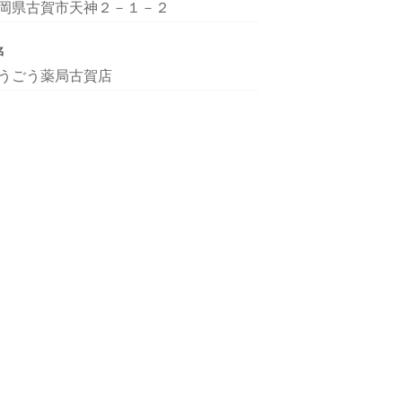
岡県古賀市天神２－１－２
名
うごう薬局古賀店