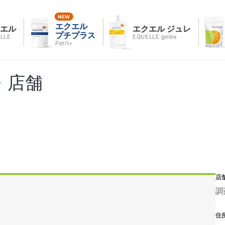
エクエル
クエル
エクエル ジュレ
プチプラス
LLE
EQUELLE gelée
Petit+
・店舗
店
調
住