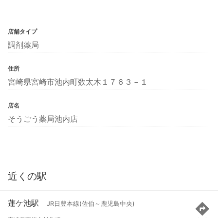
店舗タイプ
調剤薬局
住所
宮崎県宮崎市池内町数太木１７６３－１
店名
そうごう薬局池内店
近くの駅
蓮ケ池駅
JR日豊本線(佐伯～鹿児島中央)