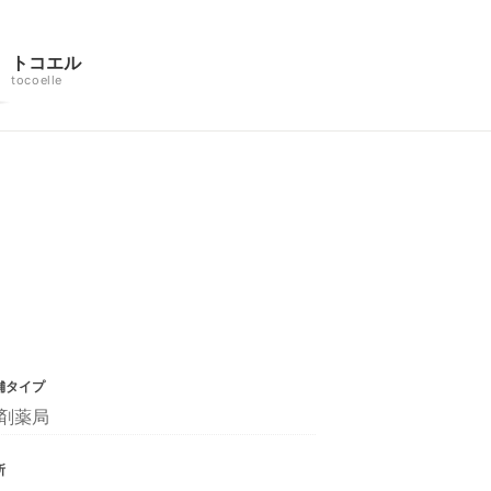
トコエル
tocoelle
舗タイプ
剤薬局
所