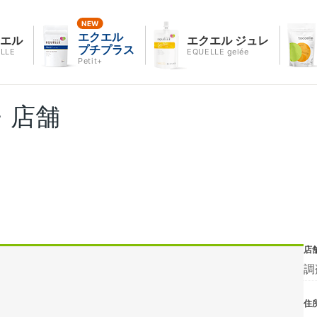
エクエル
クエル
エクエル ジュレ
プチプラス
LLE
EQUELLE gelée
Petit+
・店舗
店
調
住