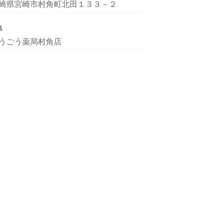
崎県宮崎市村角町北田１３３－２
名
うごう薬局村角店