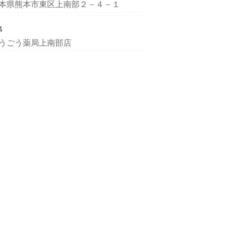
本県熊本市東区上南部２－４－１
名
うごう薬局上南部店