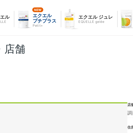
エクエル
クエル
エクエル ジュレ
プチプラス
LLE
EQUELLE gelée
Petit+
・店舗
店
調
住