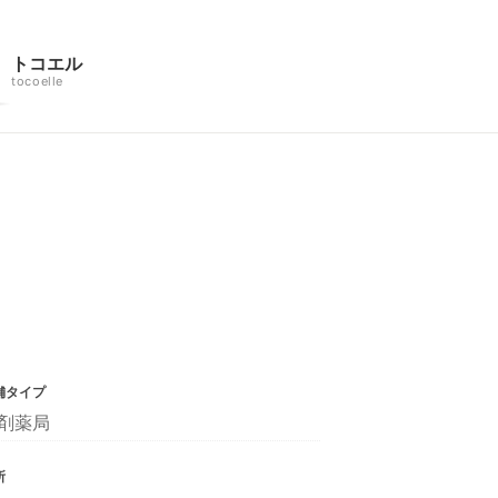
トコエル
tocoelle
舗タイプ
剤薬局
所