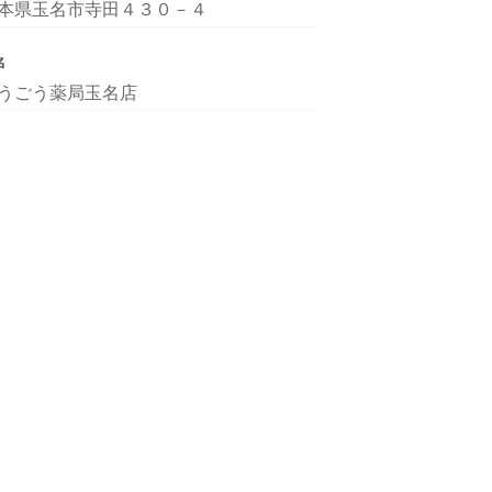
本県玉名市寺田４３０－４
名
うごう薬局玉名店