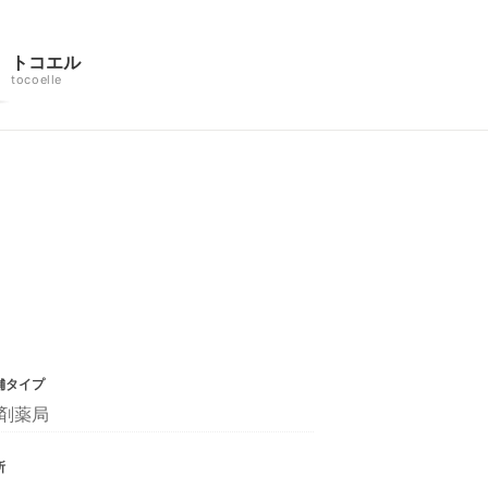
トコエル
tocoelle
舗タイプ
剤薬局
所