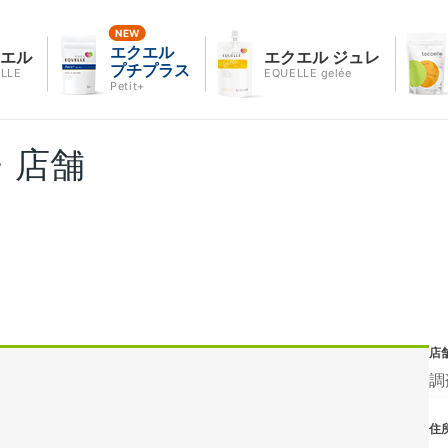
エクエル
クエル
エクエル ジュレ
プチプラス
LLE
EQUELLE gelée
Petit+
・店舗
店
調
住