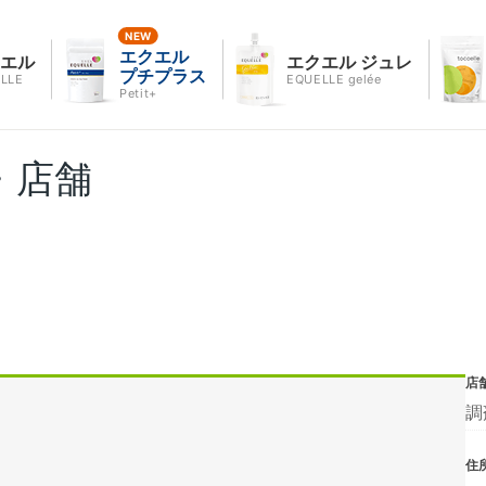
エクエル
クエル
エクエル ジュレ
プチプラス
LLE
EQUELLE gelée
Petit+
・店舗
店
調
住