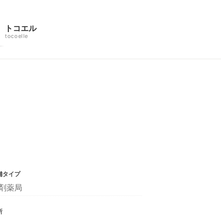
トコエル
tocoelle
舗タイプ
剤薬局
所