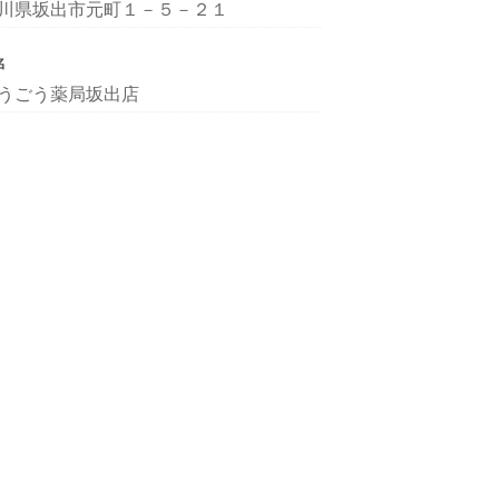
川県坂出市元町１－５－２１
名
うごう薬局坂出店