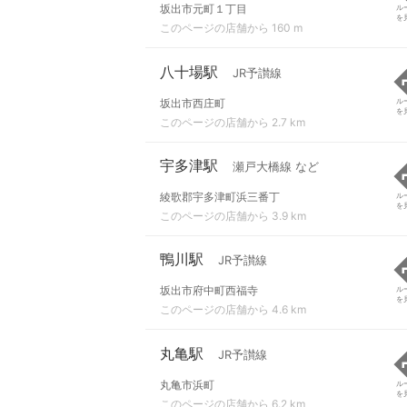
坂出市元町１丁目
ル
を
このページの店舗から 160 m
八十場駅
JR予讃線
坂出市西庄町
ル
を
このページの店舗から 2.7 km
宇多津駅
瀬戸大橋線 など
綾歌郡宇多津町浜三番丁
ル
を
このページの店舗から 3.9 km
鴨川駅
JR予讃線
坂出市府中町西福寺
ル
を
このページの店舗から 4.6 km
丸亀駅
JR予讃線
丸亀市浜町
ル
を
このページの店舗から 6.2 km