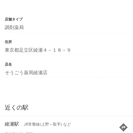
店舗タイプ
調剤薬局
住所
東京都足立区綾瀬４－１８－９
店名
そうごう薬局綾瀬店
近くの駅
綾瀬駅
JR常磐線(上野～取手) など