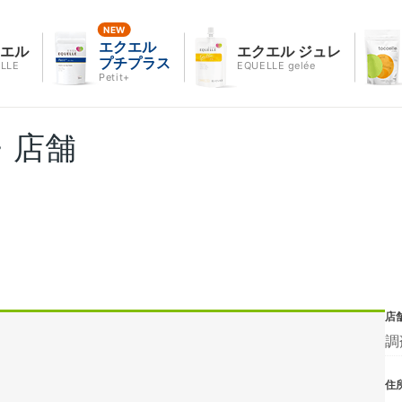
エクエル
クエル
エクエル ジュレ
プチプラス
LLE
EQUELLE gelée
Petit+
・店舗
店
調
住