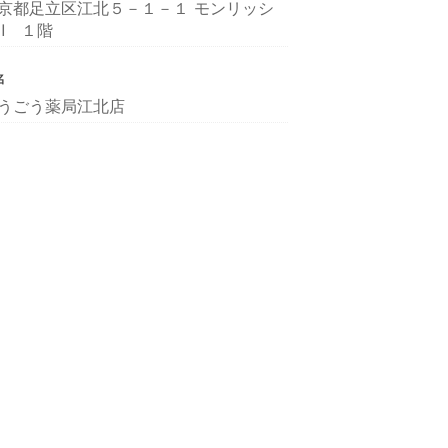
京都足立区江北５－１－１ モンリッシ
Ⅱ １階
名
うごう薬局江北店