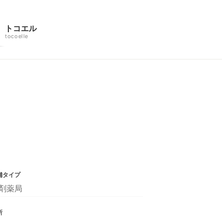
トコエル
tocoelle
舗タイプ
剤薬局
所