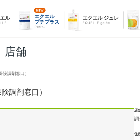
エクエル
クエル
エクエル ジュレ
プチプラス
LLE
EQUELLE gelée
Petit+
・店舗
保険調剤窓口）
保険調剤窓口）
店
調
住