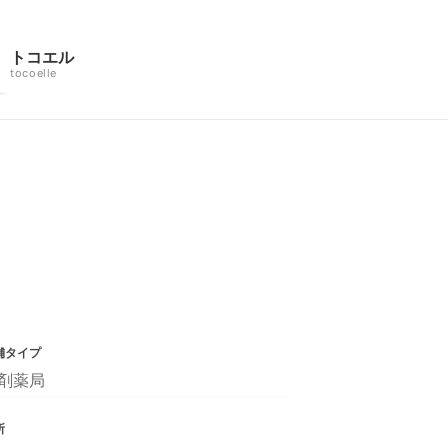
トコエル
tocoelle
舗タイプ
剤薬局
所