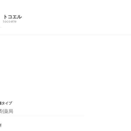
トコエル
tocoelle
舗タイプ
剤薬局
所