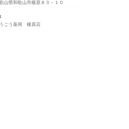
歌山県和歌山市榎原８３－１０
名
うごう薬局 榎原店