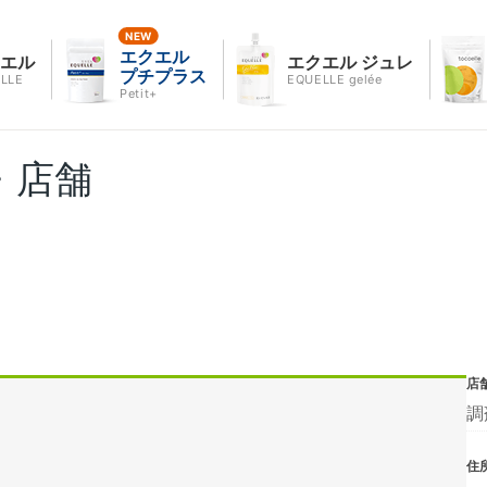
エクエル
クエル
エクエル ジュレ
プチプラス
LLE
EQUELLE gelée
Petit+
・店舗
店
調
住