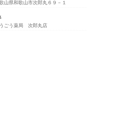
歌山県和歌山市次郎丸６９－１
名
うごう薬局 次郎丸店