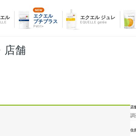
エクエル
クエル
エクエル ジュレ
プチプラス
LLE
EQUELLE gelée
Petit+
・店舗
店
調
住