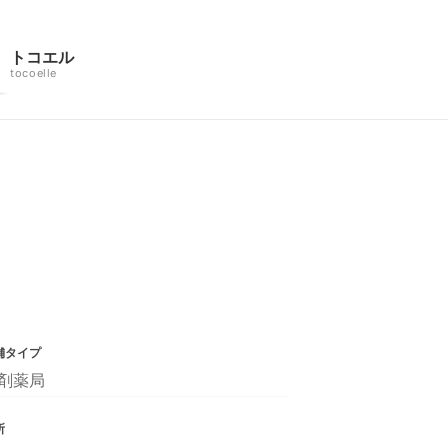
トコエル
tocoelle
舗タイプ
剤薬局
所