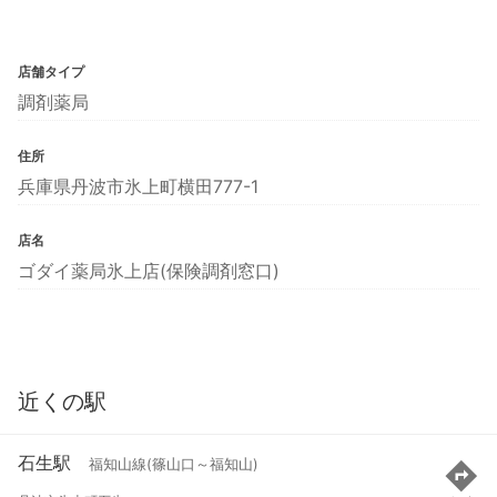
店舗タイプ
調剤薬局
住所
兵庫県丹波市氷上町横田777-1
店名
ゴダイ薬局氷上店(保険調剤窓口)
近くの駅
石生駅
福知山線(篠山口～福知山)