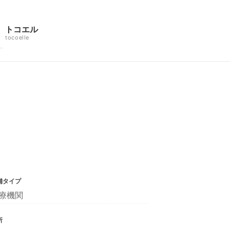
トコエル
tocoelle
舗タイプ
療機関
所