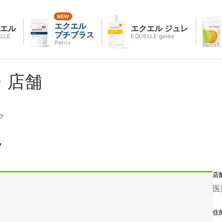
エクエル
クエル
エクエル ジュレ
プチプラス
LLE
EQUELLE gelée
Petit+
・店舗
ク
ク
店
医
住