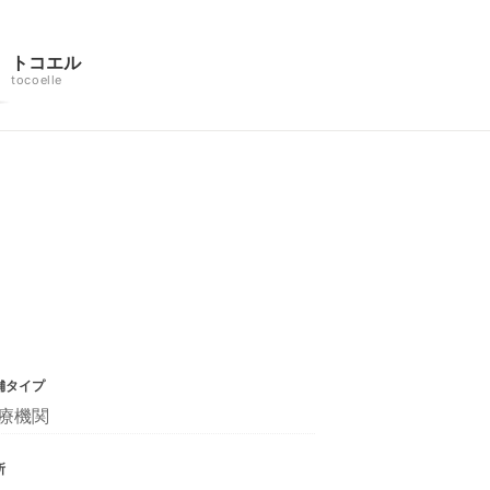
トコエル
tocoelle
舗タイプ
療機関
所