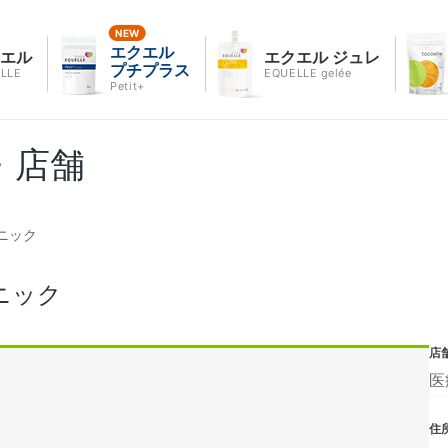
エクエル
クエル
エクエル ジュレ
プチプラス
LLE
EQUELLE gelée
Petit+
・店舗
ニック
ニック
店
医
住