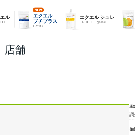
エクエル
クエル
エクエル ジュレ
プチプラス
LLE
EQUELLE gelée
Petit+
・店舗
店
調
住