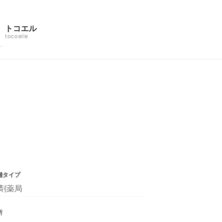
トコエル
tocoelle
舗タイプ
剤薬局
所