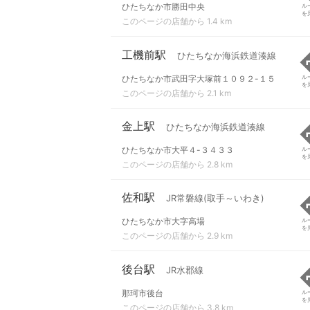
ひたちなか市勝田中央
ル
を
このページの店舗から 1.4 km
工機前駅
ひたちなか海浜鉄道湊線
ひたちなか市武田字大塚前１０９２-１５
ル
を
このページの店舗から 2.1 km
金上駅
ひたちなか海浜鉄道湊線
ひたちなか市大平４-３４３３
ル
を
このページの店舗から 2.8 km
佐和駅
JR常磐線(取手～いわき)
ひたちなか市大字高場
ル
を
このページの店舗から 2.9 km
後台駅
JR水郡線
那珂市後台
ル
を
このページの店舗から 3.8 km